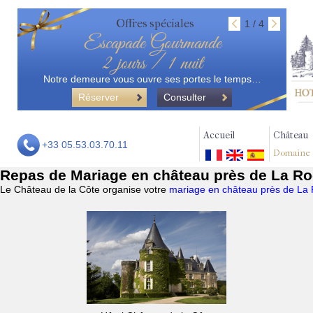
Offres spéciales
1 / 4
Escapade Gourmande
2 jours / 1 nuit
Notre demeure vous ouvre ses portes le temps…
Réserver
Consulter
Accueil
Château
+33 05.53.03.70.11
Domaine
Repas de Mariage en château près de La Ro
Le Château de la Côte organise votre
mariage en château près de La