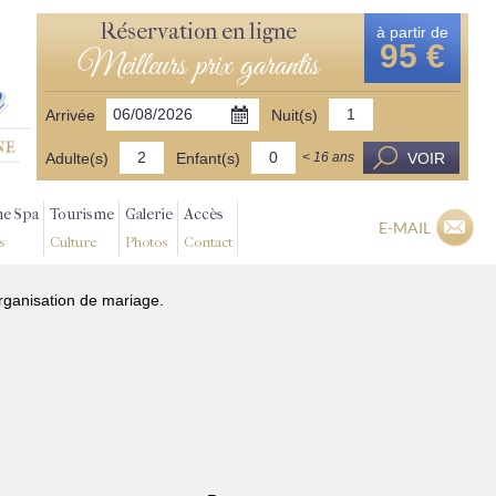
Réservation en ligne
à partir de
95 €
Meilleurs prix garantis
Arrivée
Nuit(s)
Adulte(s)
Enfant(s)
VOIR
< 16 ans
ne Spa
Tourisme
Galerie
Accès
E-MAIL
s
Culture
Photos
Contact
organisation de mariage.