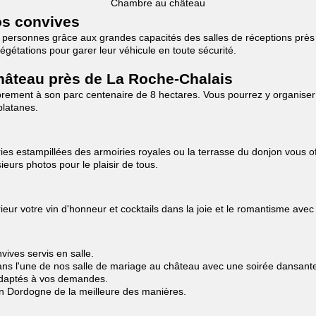
Chambre au château
os convives
280 personnes grâce aux grandes capacités des salles de réceptions prè
étations pour garer leur véhicule en toute sécurité.
hâteau près de La Roche-Chalais
brement à son parc centenaire de 8 hectares. Vous pourrez y organiser
platanes.
s estampillées des armoiries royales ou la terrasse du donjon vous off
eurs photos pour le plaisir de tous.
ur votre vin d'honneur et cocktails dans la joie et le romantisme avec 
ives servis en salle.
ns l'une de nos salle de mariage au château avec une soirée dansante à
 adaptés à vos demandes.
en Dordogne de la meilleure des manières.