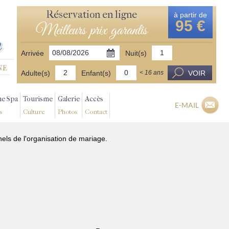
Réservation en ligne
à partir de
95 €
Meilleurs prix garantis
Arrivée
Nuit(s)
Adulte(s)
Enfant(s)
VOIR
< 16 ans
ne Spa
Tourisme
Galerie
Accès
E-MAIL
s
Culture
Photos
Contact
nels de l'organisation de mariage.