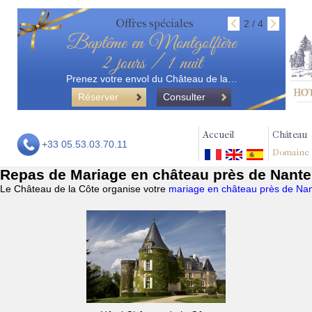
Offres spéciales
2 / 4
Baptême en Montgolfière
2 jours / 1 nuit
Prenez votre envol du Château de la…
Réserver
Consulter
Accueil
Château
+33 05.53.03.70.11
Domaine
Repas de Mariage en château près de Nante
Le Château de la Côte organise votre
mariage en château près de Nan