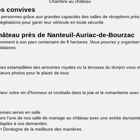
Chambre au château
os convives
280 personnes grâce aux grandes capacités des salles de réceptions prè
étations pour garer leur véhicule en toute sécurité.
hâteau près de Nanteuil-Auriac-de-Bourzac
brement à son parc centenaire de 8 hectares. Vous pourrez y organiser
platanes.
s estampillées des armoiries royales ou la terrasse du donjon vous off
eurs photos pour le plaisir de tous.
ur votre vin d'honneur et cocktails dans la joie et le romantisme avec 
ives servis en salle.
ns l'une de nos salle de mariage au château avec une soirée dansante à
 adaptés à vos demandes.
en Dordogne de la meilleure des manières.