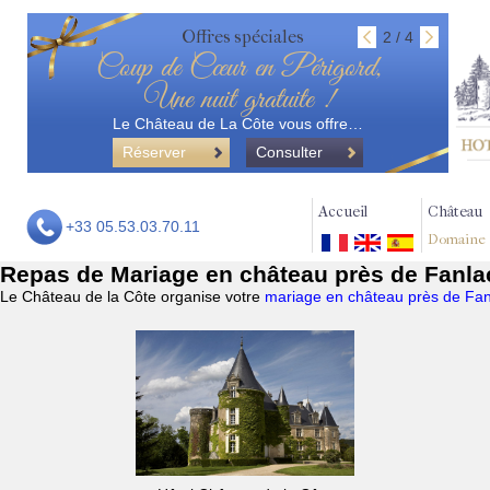
Offres spéciales
2 / 4
Coup de Cœur en Périgord,
Une nuit gratuite !
Le Château de La Côte vous offre…
Réserver
Consulter
Accueil
Château
+33 05.53.03.70.11
Domaine
Repas de Mariage en château près de Fanla
Le Château de la Côte organise votre
mariage en château près de Fan