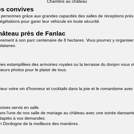
Chambre au château
os convives
280 personnes grâce aux grandes capacités des salles de réceptions prè
étations pour garer leur véhicule en toute sécurité.
hâteau près de Fanlac
brement à son parc centenaire de 8 hectares. Vous pourrez y organiser
platanes.
s estampillées des armoiries royales ou la terrasse du donjon vous off
eurs photos pour le plaisir de tous.
ur votre vin d'honneur et cocktails dans la joie et le romantisme avec 
ives servis en salle.
ns l'une de nos salle de mariage au château avec une soirée dansante à
 adaptés à vos demandes.
en Dordogne de la meilleure des manières.