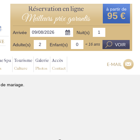
Réservation en ligne
à partir de
95 €
Meilleurs prix garantis
Arrivée
Nuit(s)
Adulte(s)
Enfant(s)
VOIR
< 16 ans
ne Spa
Tourisme
Galerie
Accès
E-MAIL
s
Culture
Photos
Contact
n de mariage.