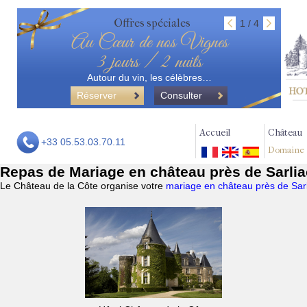
Offres spéciales
1 / 4
Au Cœur de nos Vignes
3 jours / 2 nuits
Autour du vin, les célèbres…
Réserver
Consulter
Accueil
Château
+33 05.53.03.70.11
Domaine
Repas de Mariage en château près de Sarliac
Le Château de la Côte organise votre
mariage en château près de Sarli