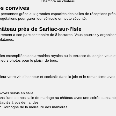
Chambre au château
os convives
280 personnes grâce aux grandes capacités des salles de réceptions prè
étations pour garer leur véhicule en toute sécurité.
teau près de Sarliac-sur-l'Isle
brement à son parc centenaire de 8 hectares. Vous pourrez y organiser
platanes.
s estampillées des armoiries royales ou la terrasse du donjon vous off
eurs photos pour le plaisir de tous.
ur votre vin d'honneur et cocktails dans la joie et le romantisme avec 
ives servis en salle.
ns l'une de nos salle de mariage au château avec une soirée dansante à
 adaptés à vos demandes.
en Dordogne de la meilleure des manières.