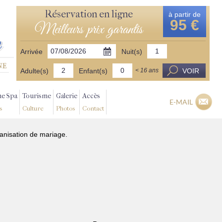
Réservation en ligne
à partir de
95 €
Meilleurs prix garantis
Arrivée
Nuit(s)
Adulte(s)
Enfant(s)
VOIR
< 16 ans
ne Spa
Tourisme
Galerie
Accès
E-MAIL
s
Culture
Photos
Contact
ganisation de mariage.