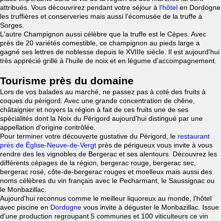
attribués. Vous découvrirez pendant votre séjour à
l'hôtel
en Dordogne
les truffières et conserveries mais aussi l'écomusée de la truffe à
Sorges.
L'autre Champignon aussi célèbre que la truffe est le Cèpes. Avec
près de 20 variétés comestible, ce champignon au pieds large a
gagné ses lettres de noblesse depuis le XVIIIe siècle. Il est aujourd'hui
très apprécié grillé à l'huile de noix et en légume d'accompagnement.
Tourisme près du domaine
Lors de vos balades au marché, ne passez pas à coté des fruits à
coques du périgord. Avec une grande concentration de chêne,
châtaignier et noyers la région à fait de ces fruits une de ses
spécialités dont la Noix du Périgord aujourd'hui distingué par une
appellation d'origine contrôlée.
Pour terminer votre découverte gustative du Périgord, le
restaurant
près de Église-Neuve-de-Vergt
près de périgueux vous invite à vous
rendre des les vignobles de Bergerac et ses alentours. Découvrez les
différents cépages de la région, bergerac rouge, bergerac sec,
bergerac rosé, côte-de-bergerac rouges et moelleux mais aussi des
noms célèbres du vin français avec le Pecharmant, le Saussignac ou
le Monbazillac.
Aujourd'hui reconnus comme le meilleur liquoreux au monde, l'hôtel
avec piscine en
Dordogne
vous invite à déguster le Monbazillac. Issue
d'une production regroupant 5 communes et 100 viticulteurs ce vin