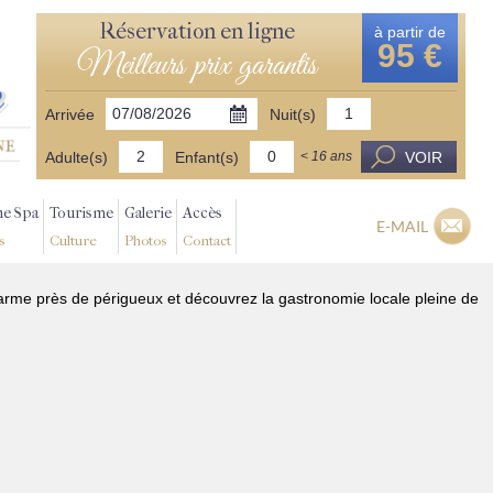
Réservation en ligne
à partir de
95 €
Meilleurs prix garantis
Arrivée
Nuit(s)
Adulte(s)
Enfant(s)
VOIR
< 16 ans
ne Spa
Tourisme
Galerie
Accès
E-MAIL
s
Culture
Photos
Contact
arme près de périgueux et découvrez la gastronomie locale pleine de