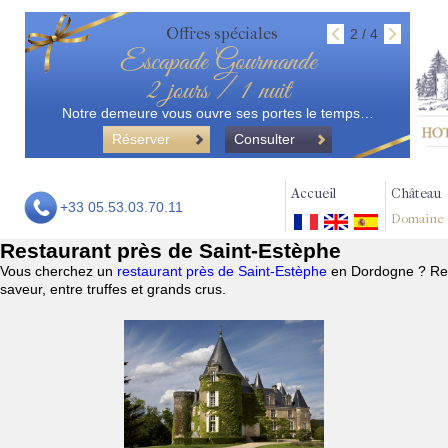
Offres spéciales
2 / 4
Escapade Gourmande
2 jours / 1 nuit
Notre demeure vous ouvre ses portes le temps…
Réserver
Consulter
Accueil
Château
+33 05.53.03.70.11
Domaine
Restaurant près de Saint-Estèphe
Vous cherchez un
restaurant près de Saint-Estèphe
en Dordogne ? Res
saveur, entre truffes et grands crus.