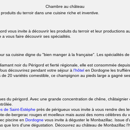
Chambre au château
duits du terroir dans une cuisine riche et inventive.
ord vous invite à découvrir les produits du terroir et leur productions a
 a vous faire découvrir ses spécialités.
r sa cuisine digne du "bien manger à la française". Les spécialités de
.
diamant noir du Périgord et fierté régionale, elle est consommée depuis 
 Vous découvrirez pendant votre séjour à
l'hôtel
en Dordogne les truffièr
de 20 variétés comestible, ce champignon au pieds large a gagné ses let
s du périgord. Avec une grande concentration de chêne, châtaignier et n
ntrôlée.
ès de Saint-Estèphe
près de périgueux vous invite à vous rendre des le
ôte-de-bergerac rouges et moelleux mais aussi des noms célèbres du vi
vec piscine en
Dordogne
vous invite à déguster le Monbazillac. Issue d
 que lors d'une dégustation. Découvrez au château de Monbazillac l'hi