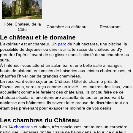
Hôtel Château de la
Chambre au château
Restaurant
Côte
Le château et le domaine
L'extérieur est enchanteur. Un
parc
de huit hectares, une piscine, la
possibilité de déjeuner ou dîner sur la terrasse du château ou d'y
prendre l'apéritif avant de se glisser dans l'intimité de sa chambre ou
suite.
À l'intérieur vous attend un salon bar et une belle salle à manger,
hauts de plafond, enluminés de boiseries aux teintes chaleureuses, et
chauffés l'hiver par de grandes cheminées.
En réservant votre séjour au Château Hôtel de charme près de
Plazac, vous, serez reçu comme un invité. Les maitres des lieux, vous
accueillent comme le feraient des châtelains. Ils ont su faire de ce
château séculaire, une demeure accueillante tout en préservant la
noblesse des bâtiments. Ils savent faire preuve de discrétion tout en
étant très prévenant pour exaucer le moindre de vos désirs.
Les chambres du Château
Les 14
chambres
et suites, très spacieuses, ont toutes un caractère
particulier. Certaines ont leur salle de bains dans la tour, ce qui leur